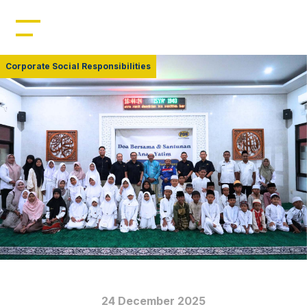
Home
Profil
Corporate Social Responsibilities
Manajemen
Kepemimpinan
Sumber Daya
Produk
Berita
24 December 2025