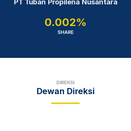
PT Tuban Propilena Nusantara
0.002%
SHARE
DIREKSI
Dewan Direksi