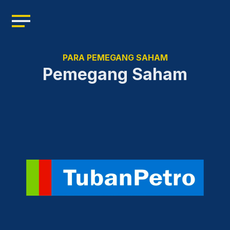
Home
Profil
PARA PEMEGANG SAHAM
Manajemen
Pemegang Saham
Kepemimpinan
Sumber Daya
Produk
Berita