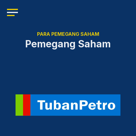
Home
Profil
PARA PEMEGANG SAHAM
Manajemen
Pemegang Saham
Kepemimpinan
Sumber Daya
Produk
Berita