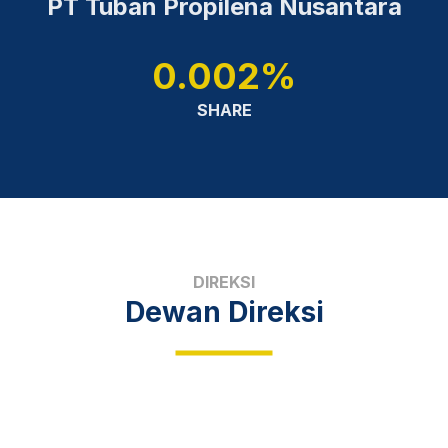
PT Tuban Propilena Nusantara
0.002%
SHARE
DIREKSI
Dewan Direksi